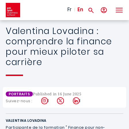
Skip to main content
Fr
En
Valentina Lovadina :
comprendre la finance
pour mieux piloter sa
carrière
Published in 16 June 2025
PORTRAITS
Instagram
X
LinkedIn
Suivez-nous :
VALENTINA LOVADINA
Participante de la formation " Finance pour non-