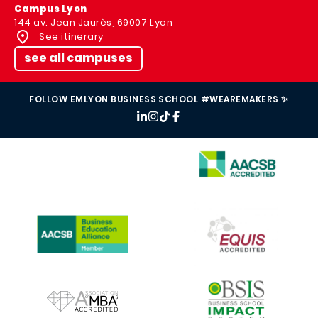
Campus Lyon
144 av. Jean Jaurès, 69007 Lyon
See itinerary
see all campuses
FOLLOW EMLYON BUSINESS SCHOOL #WEAREMAKERS ✨
IMAGE
IMAGE
IMAGE
IMAGE
IMAGE
IMAGE