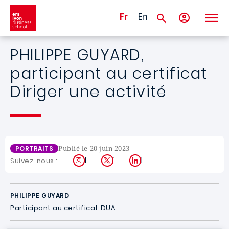
Aller au contenu principal
Fr
En
PHILIPPE GUYARD,
participant au certificat
Diriger une activité
Publié le 20 juin 2023
PORTRAITS
Instagram
X
LinkedIn
Suivez-nous :
PHILIPPE GUYARD
Participant au certificat DUA