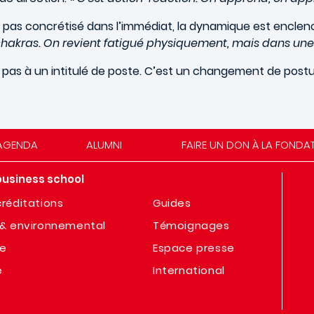
t pas concrétisé dans l’immédiat, la dynamique est enclen
s chakras. On revient fatigué physiquement, mais dans une
t pas à un intitulé de poste. C’est un changement de postu
AGENDA
ALUMNI
FAIRE UN DON À LA FONDA
business school
réditations
Guides
& environnemental
Témoignages
te
Espace presse
e
International