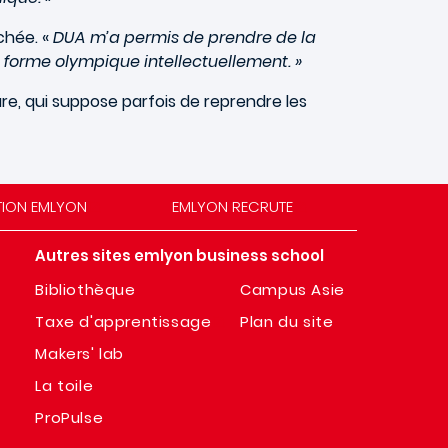
chée. «
DUA m’a permis de prendre de la
 forme olympique intellectuellement. »
re, qui suppose parfois de reprendre les
TION EMLYON
EMLYON RECRUTE
Autres sites emlyon business school
Bibliothèque
Campus Asie
Taxe d'apprentissage
Plan du site
Makers' lab
La toile
ProPulse