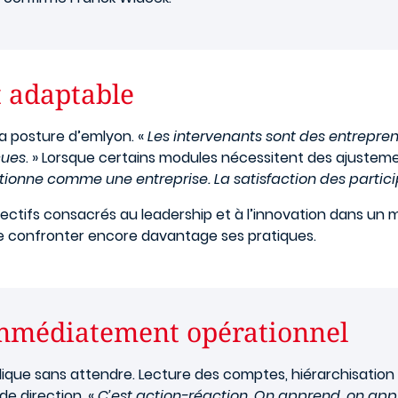
t adaptable
a posture d’emlyon. «
Les intervenants sont des entreprene
cues
. » Lorsque certains modules nécessitent des ajustem
nctionne comme une entreprise. La satisfaction des partic
’électifs consacrés au leadership et à l’innovation dans un
 de confronter encore davantage ses pratiques.
immédiatement opérationnel
lique sans attendre. Lecture des comptes, hiérarchisation
e direction. «
C’est action-réaction. On apprend, on appl