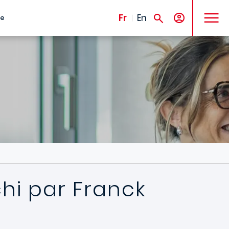
MENU
Fr
En
te
chi par Franck