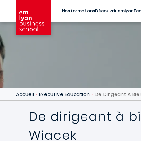
Aller au contenu principal
Nos formations
Découvrir emlyon
Fac
Accueil
Executive Education
De Dirigeant À Bie
De dirigeant à bi
Wiacek