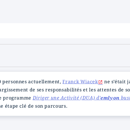
0 personnes actuellement,
Franck Wiacek
ne s’était 
argissement de ses responsabilités et les attentes de s
 le programme
Diriger une Activité (DUA) d’
emlyon
busi
e étape clé de son parcours.