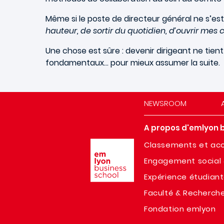
Même si le poste de directeur général ne s’es
hauteur, de sortir du quotidien, d’ouvrir me
Une chose est sûre : devenir dirigeant ne tien
fondamentaux… pour mieux assumer la suite.
NEWSROOM
A propos d'emlyon 
Image
Classements et acc
Engagement social 
Expérience étudian
Faculté & Recherch
Fondation emlyon