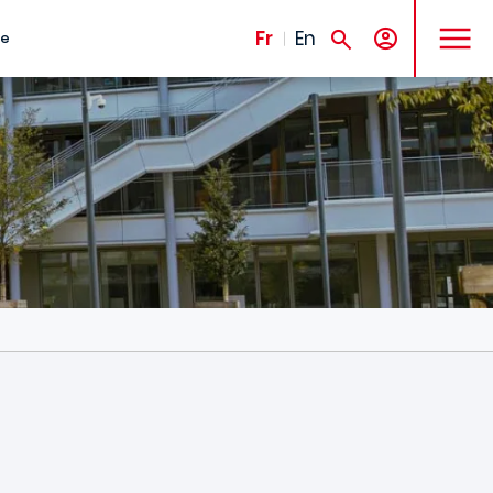
MENU
Fr
En
te