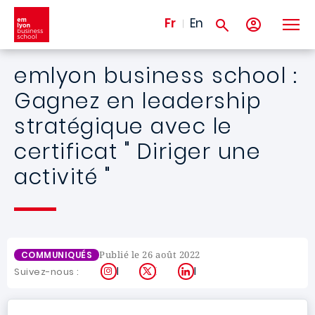
Aller au contenu principal
Fr
En
emlyon business school :
Gagnez en leadership
stratégique avec le
certificat " Diriger une
activité "
Publié le 26 août 2022
COMMUNIQUÉS
Instagram
X
LinkedIn
Suivez-nous :