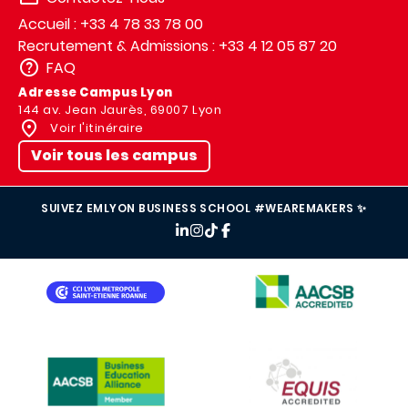
Accueil : +33 4 78 33 78 00
Recrutement & Admissions : +33 4 12 05 87 20
FAQ
Adresse Campus Lyon
144 av. Jean Jaurès, 69007 Lyon
Voir l'itinéraire
Voir tous les campus
SUIVEZ EMLYON BUSINESS SCHOOL #WEAREMAKERS ✨
IMAGE
IMAGE
IMAGE
IMAGE