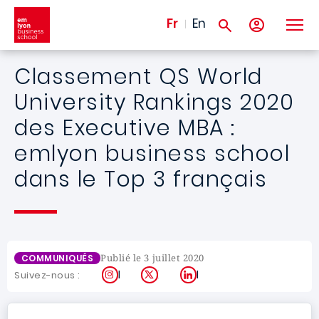
Aller au contenu principal
Fr
En
Classement QS World
University Rankings 2020
des Executive MBA :
emlyon business school
dans le Top 3 français
Publié le 3 juillet 2020
COMMUNIQUÉS
Instagram
X
LinkedIn
Suivez-nous :