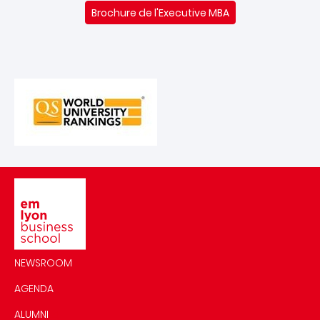
Brochure de l'Executive MBA
Image
NEWSROOM
AGENDA
ALUMNI