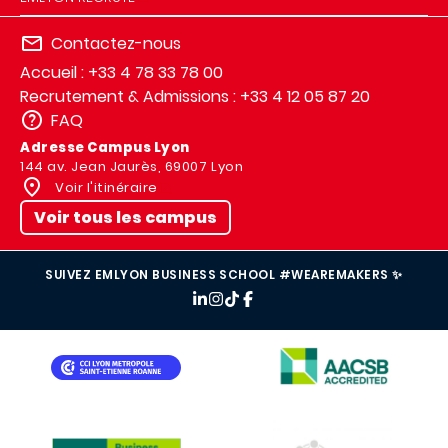
Contactez-nous
Accueil : +33 4 78 33 78 00
Recrutement & Admissions : +33 4 12 05 87 20
FAQ
Adresse Campus Lyon
144 av. Jean Jaurès, 69007 Lyon
Voir l'itinéraire
Voir tous les campus
SUIVEZ EMLYON BUSINESS SCHOOL #WEAREMAKERS ✨
IMAGE
IMAGE
IMAGE
IMAGE