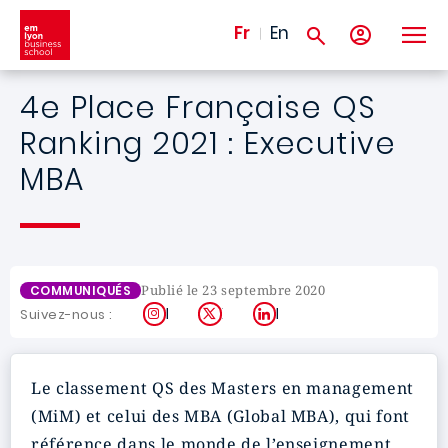
Aller au contenu principal
Fr
En
4e Place Française QS
Ranking 2021 : Executive
MBA
Publié le 23 septembre 2020
COMMUNIQUÉS
Instagram
X
LinkedIn
Suivez-nous :
Le classement QS des Masters en management
(MiM) et celui des MBA (Global MBA), qui font
référence dans le monde de l’enseignement