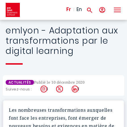
Aller au contenu principal
Fr
En
emlyon - Adaptation aux
transformations par le
digital learning
Publié le 10 décembre 2020
ACTUALITÉS
Instagram
X
LinkedIn
Suivez-nous :
Les nombreuses transformations auxquelles
font face les entreprises, font émerger de
nouveaux besoins et exigences en matière de