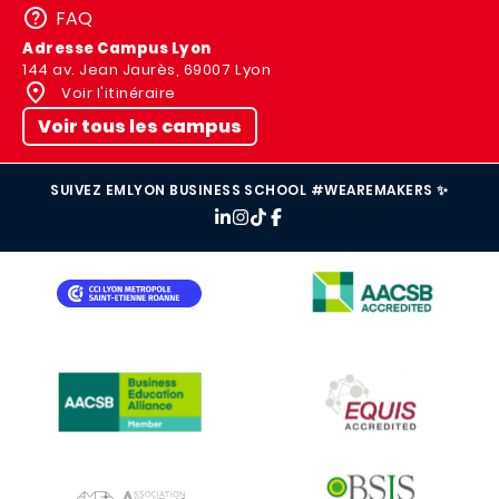
FAQ
Adresse Campus Lyon
144 av. Jean Jaurès, 69007 Lyon
Voir l'itinéraire
Voir tous les campus
SUIVEZ EMLYON BUSINESS SCHOOL #WEAREMAKERS ✨
IMAGE
IMAGE
IMAGE
IMAGE
IMAGE