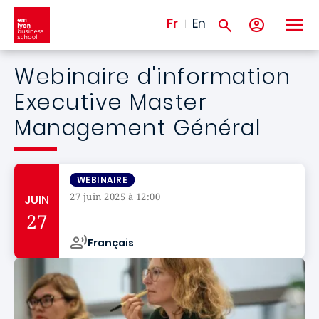
Aller au contenu principal
Fr
En
Webinaire d'information
Executive Master
Management Général
WEBINAIRE
27 juin 2025 à 12:00
JUIN
Campus de
27
Français