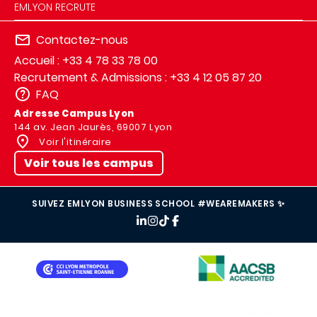
EMLYON RECRUTE
Contactez-nous
Accueil : +33 4 78 33 78 00
Recrutement & Admissions : +33 4 12 05 87 20
FAQ
Adresse Campus Lyon
144 av. Jean Jaurès, 69007 Lyon
Voir l'itinéraire
Voir tous les campus
SUIVEZ EMLYON BUSINESS SCHOOL #WEAREMAKERS ✨
IMAGE
IMAGE
IMAGE
IMAGE