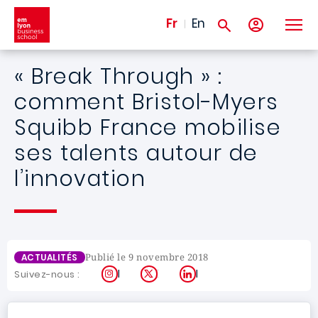
Aller au contenu principal
Fr
En
« Break Through » :
comment Bristol-Myers
Squibb France mobilise
ses talents autour de
l’innovation
Publié le 9 novembre 2018
ACTUALITÉS
Instagram
X
LinkedIn
Suivez-nous :