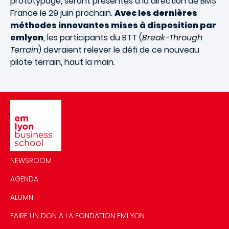
prototypage, seront présentés à la direction de BMS
France le 29 juin prochain.
Avec les dernières
méthodes innovantes mises à disposition par
emlyon
, les participants du BTT (
Break-Through
Terrain
) devraient relever le défi de ce nouveau
pilote terrain, haut la main.
Image
NEWSROOM
AGENDA
ALUMNI
FAIRE UN DON À LA FONDATION EMLYON