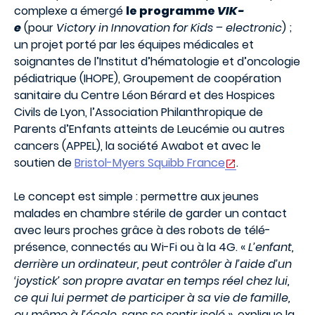
complexe a émergé
le programme
VIK-
e
(pour
Victory in Innovation for Kids – electronic
) ;
un projet porté par les équipes médicales et
soignantes de l’Institut d’hématologie et d’oncologie
pédiatrique (IHOPE), Groupement de coopération
sanitaire du Centre Léon Bérard et des Hospices
Civils de Lyon, l’Association Philanthropique de
Parents d’Enfants atteints de Leucémie ou autres
cancers (APPEL), la société Awabot et avec le
soutien de
Bristol-Myers Squibb France
.
Le concept est simple : permettre aux jeunes
malades en chambre stérile de garder un contact
avec leurs proches grâce à des robots de télé-
présence, connectés au Wi-Fi ou à la 4G. «
L’enfant,
derrière un ordinateur, peut contrôler à l’aide d’un
‘joystick’ son propre avatar en temps réel chez lui,
ce qui lui permet de participer à sa vie de famille,
ou même à l’école, sans se sentir isolé
», explique la