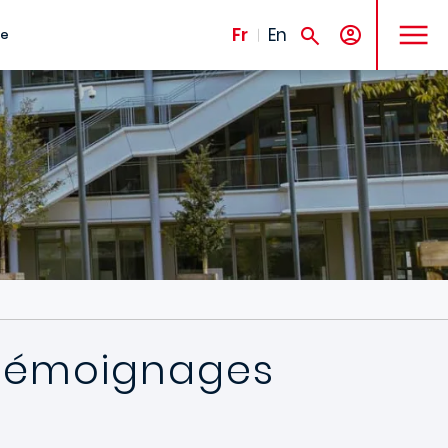
MENU
Fr
En
te
- Témoignages