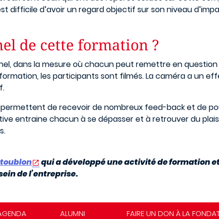
est difficile d’avoir un regard objectif sur son niveau d’impac
el de cette formation ?
el, dans la mesure où chacun peut remettre en question 
ormation, les participants sont filmés. La caméra a un e
f.
ce permettent de recevoir de nombreux feed-back et de pou
ive entraine chacun à se dépasser et à retrouver du plaisir
s.
etoublon
qui a développé une activité de formation e
ein de l’entreprise.
AGENDA
ALUMNI
FAIRE UN DON À LA FONDA