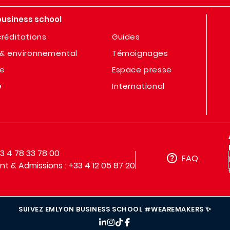
business school
réditations
Guides
& environnemental
Témoignages
te
Espace presse
e
International
33 4 78 33 78 00
FAQ
t & Admissions : +33 4 12 05 87 20
SUIVEZ EMLYON BUSINESS SCHOOL #WEAREMAKERS ✨