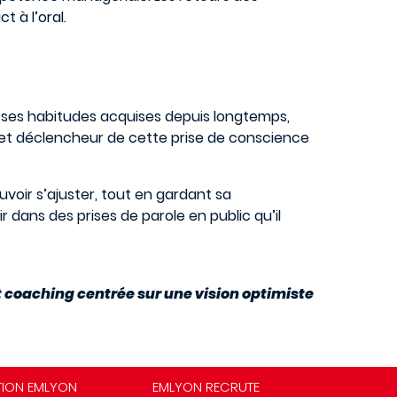
t à l’oral.
ses habitudes acquises depuis longtemps,
ffet déclencheur de cette prise de conscience
voir s’ajuster, tout en gardant sa
 dans des prises de parole en public qu’il
t coaching centrée sur une vision optimiste
TION EMLYON
EMLYON RECRUTE