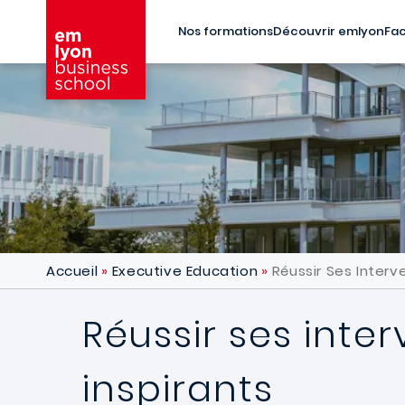
Aller au contenu principal
Nos formations
Découvrir emlyon
Fac
Accueil
Executive Education
Réussir Ses Interv
Réussir ses inte
inspirants