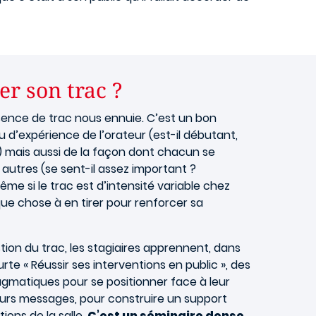
r son trac ?
bsence de trac nous ennuie. C’est un bon
au d’expérience de l’orateur (est-il débutant,
 mais aussi de la façon dont chacun se
autres (se sent-il assez important ?
me si le trac est d’intensité variable chez
que chose à en tirer pour renforcer sa
stion du trac, les stagiaires apprennent, dans
rte « Réussir ses interventions en public », des
matiques pour se positionner face à leur
leurs messages, pour construire un support
tions de la salle.
C’est un séminaire dense