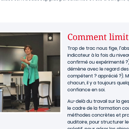
Comment limite
Trop de trac nous fige, l’a
indicateur à la fois du nive
confirmé ou expérimenté ?)
démène avec le regard des 
compétent ? apprécié ?). Mê
chacun, il y a toujours quel
confiance en soi.
Au-delà du travail sur la ge
le cadre de la formation cou
méthodes concrètes et prag
auditoire, pour structurer 
créatif, pour gérer les objec