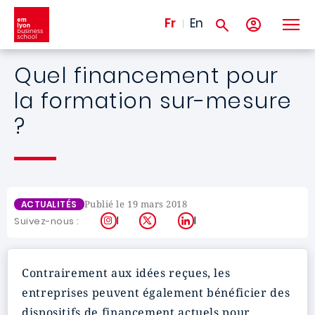
Aller au contenu principal
Fr
En
Quel financement pour
la formation sur-mesure
?
Publié le 19 mars 2018
ACTUALITÉS
Instagram
X
LinkedIn
Suivez-nous :
Contrairement aux idées reçues, les
entreprises peuvent également bénéficier des
dispositifs de financement actuels pour