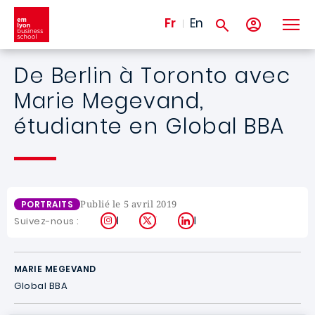
Aller au contenu principal
Fr
En
De Berlin à Toronto avec
Marie Megevand,
étudiante en Global BBA
Publié le 5 avril 2019
PORTRAITS
Instagram
X
LinkedIn
Suivez-nous :
MARIE MEGEVAND
Global BBA