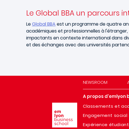
Le Global BBA un parcours in
Le
Global BBA
est un programme de quatre ans
académiques et professionnelles à l'étranger, 
impactants en contexte international dans div
et des échanges avec des universités partena
NEWSROOM
A propos d'emlyon 
Image
Classements et acc
Engagement social 
Expérience étudian