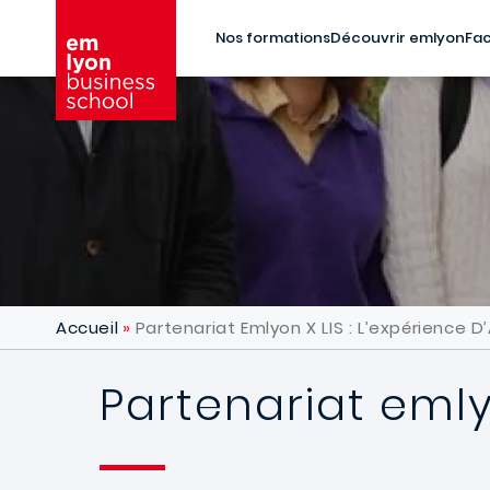
Aller au contenu principal
Nos formations
Découvrir emlyon
Fac
Accueil
Partenariat Emlyon X LIS : L’expérience D
Partenariat emlyo