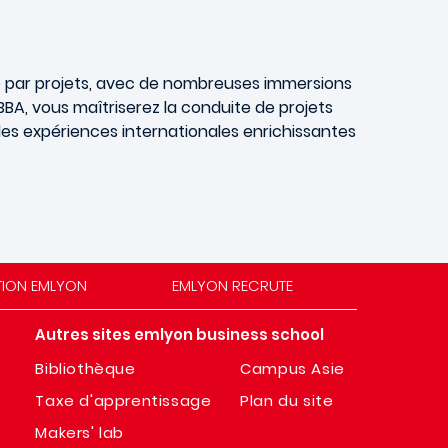
 par projets, avec de nombreuses immersions
BBA, vous maîtriserez la conduite de projets
des expériences internationales enrichissantes
TION EMLYON
EMLYON RECRUTE
Autres sites emlyon business school
Bibliothèque
Campus Asie
Taxe d'apprentissage
Plan du site
Makers' lab