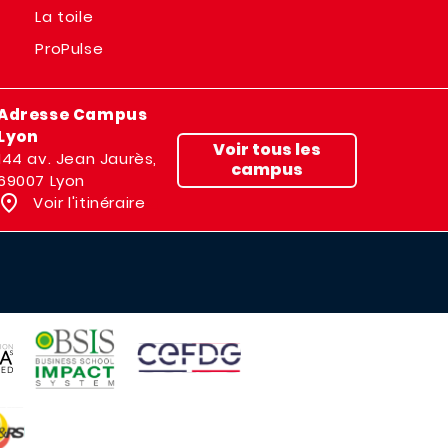
La toile
ProPulse
Adresse Campus
Lyon
Voir tous les
144 av. Jean Jaurès,
campus
69007 Lyon
Voir l'itinéraire
IMAGE
IMAGE
E