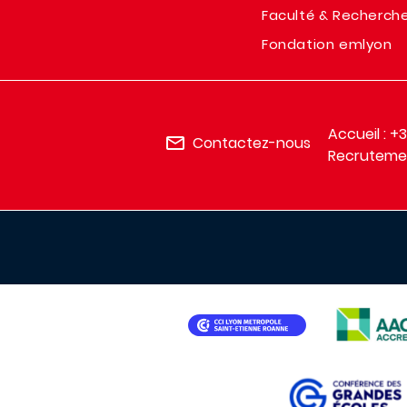
Faculté & Recherch
Fondation emlyon
Accueil : +
Contactez-nous
Recrutemen
IMAGE
IMAGE
IMAGE