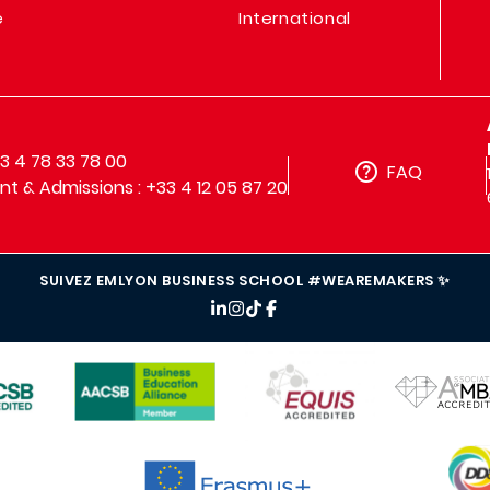
e
International
33 4 78 33 78 00
FAQ
t & Admissions : +33 4 12 05 87 20
SUIVEZ EMLYON BUSINESS SCHOOL #WEAREMAKERS ✨
IMAGE
IMAGE
IMAGE
IMAG
IMAGE