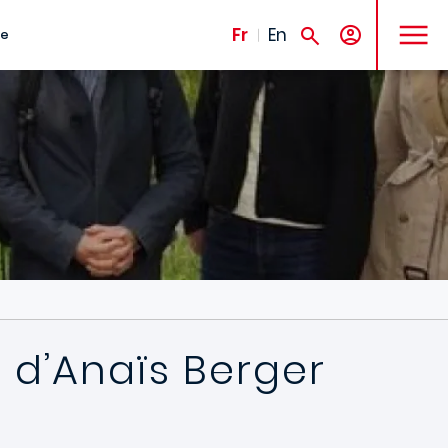
MENU
Fr
En
te
e d’Anaïs Berger