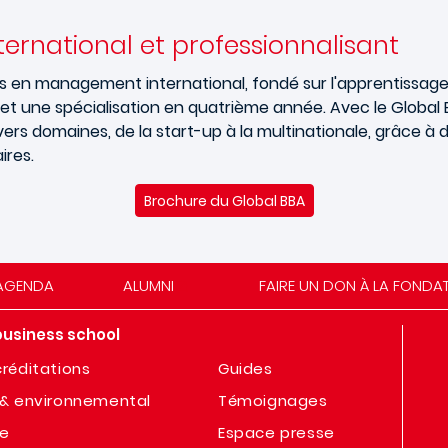
ternational et professionnalisant
 en management international, fondé sur l'apprentissage
et une spécialisation en quatrième année. Avec le Global 
ers domaines, de la start-up à la multinationale, grâce à 
ires.
Brochure du Global BBA
AGENDA
ALUMNI
FAIRE UN DON À LA FONDA
business school
réditations
Guides
& environnemental
Témoignages
te
Espace presse