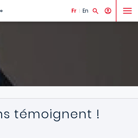
MENU
Fr
En
te
ens témoignent !