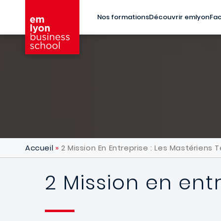
Aller au contenu principal
Nos formations
Découvrir emlyon
Fac
Accueil
2 Mission En Entreprise : Les Mastériens 
2 Mission en ent