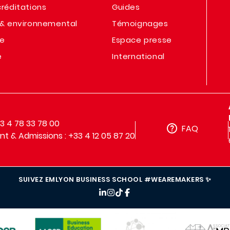
réditations
Guides
& environnemental
Témoignages
te
Espace presse
e
International
33 4 78 33 78 00
FAQ
t & Admissions : +33 4 12 05 87 20
SUIVEZ EMLYON BUSINESS SCHOOL #WEAREMAKERS ✨
IMAGE
IMAGE
IMAGE