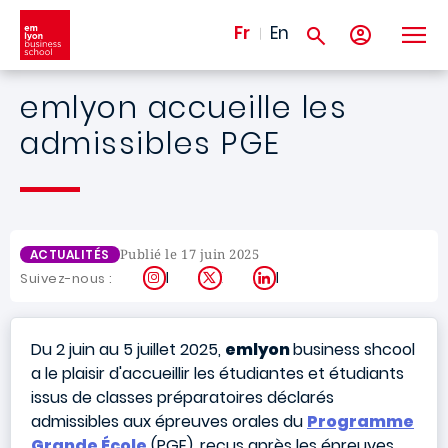
Aller au contenu principal
Fr
En
emlyon accueille les
admissibles PGE
Publié le 17 juin 2025
ACTUALITÉS
Instagram
X
LinkedIn
Suivez-nous :
Du 2 juin au 5 juillet 2025,
emlyon
business shcool
a le plaisir d'accueillir les étudiantes et étudiants
issus de classes préparatoires déclarés
admissibles aux épreuves orales
du
Programme
Grande École
(PGE)
, reçus après les épreuves