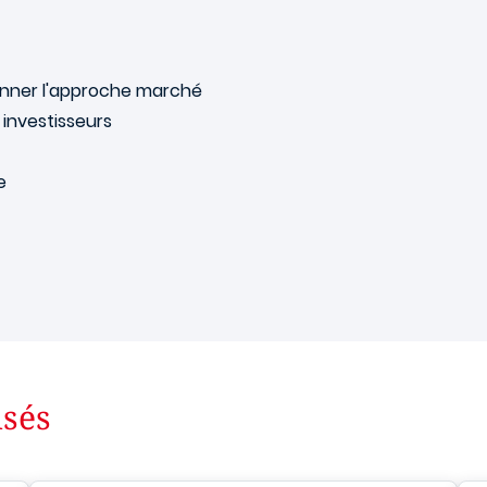
ionner l'approche marché
 investisseurs
e
isés