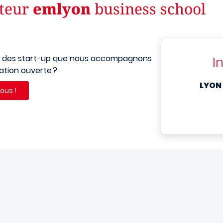
ateur
emlyon
business school
des start-up
que nous accompagnons
I
ation ouverte ?
LYO
ous !