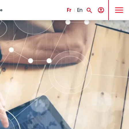
MENU
Fr
En
te