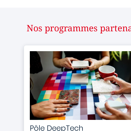
Nos programmes partena
Pôle DeepTech