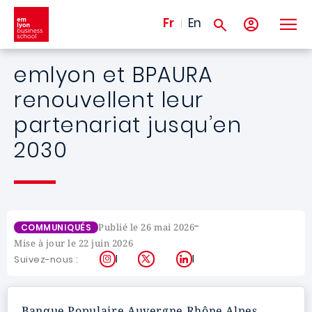
Aller au contenu principal
Fr
En
emlyon et BPAURA
renouvellent leur
partenariat jusqu’en
2030
-
Publié le 26 mai 2026
COMMUNIQUÉS
Mise à jour le 22 juin 2026
Instagram
X
LinkedIn
Suivez-nous :
Banque Populaire Auvergne Rhône Alpes