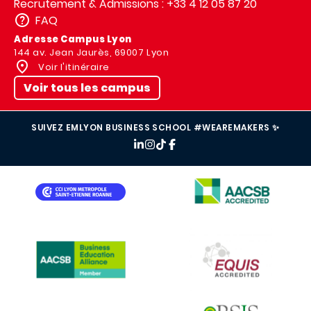
Recrutement & Admissions : +33 4 12 05 87 20
FAQ
Adresse Campus Lyon
144 av. Jean Jaurès, 69007 Lyon
Voir l'itinéraire
Voir tous les campus
SUIVEZ EMLYON BUSINESS SCHOOL #WEAREMAKERS ✨
IMAGE
IMAGE
IMAGE
IMAGE
IMAGE