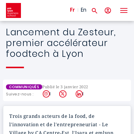
Aller au contenu principal
Fr
En
Lancement du Zesteur,
premier accélérateur
foodtech à Lyon
Publié le 3 janvier 2022
COMMUNIQUÉS
Instagram
X
LinkedIn
Suivez-nous :
Trois grands acteurs de la food, de
l'innovation et de l'entrepreneuriat - Le
Village by CA Centre-Est, l'Isara et
emlyon