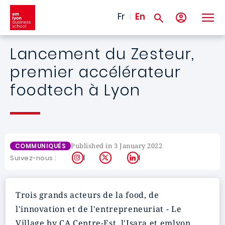
Skip to main content
Fr
En
Lancement du Zesteur,
premier accélérateur
foodtech à Lyon
Published in 3 January 2022
COMMUNIQUÉS
Instagram
X
LinkedIn
Suivez-nous :
Trois grands acteurs de la food, de
l'innovation et de l'entrepreneuriat - Le
Village by CA Centre-Est, l'Isara et
emlyon