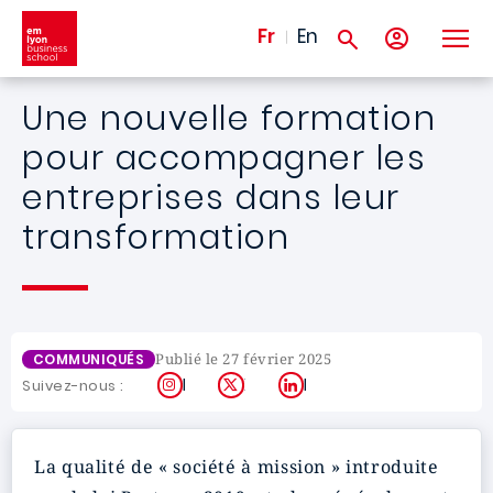
Aller au contenu principal
Fr
En
Une nouvelle formation
pour accompagner les
entreprises dans leur
transformation
Publié le 27 février 2025
COMMUNIQUÉS
Instagram
X
LinkedIn
Suivez-nous :
La qualité de « société à mission » introduite