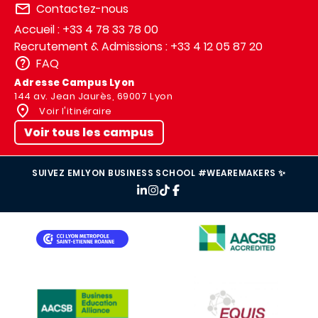
Contactez-nous
Accueil : +33 4 78 33 78 00
Recrutement & Admissions : +33 4 12 05 87 20
FAQ
Adresse Campus Lyon
144 av. Jean Jaurès, 69007 Lyon
Voir l'itinéraire
Voir tous les campus
SUIVEZ EMLYON BUSINESS SCHOOL #WEAREMAKERS ✨
IMAGE
IMAGE
IMAGE
IMAGE