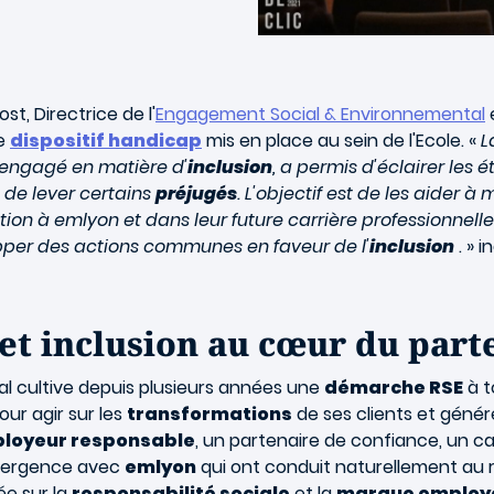
t, Directrice de l'
Engagement Social & Environnemental
le
dispositif handicap
mis en place au sein de l'Ecole. «
L
s engagé en matière d'
inclusion
, a permis d'éclairer les 
 de lever certains
préjugés
. L'objectif est de les aider 
on à emlyon et dans leur future carrière professionnelle
per des actions communes en faveur de l'
inclusion
. » 
 et inclusion au cœur du part
al cultive depuis plusieurs années une
démarche RSE
à t
our agir sur les
transformations
de ses clients et génér
loyeur responsable
, un partenaire de confiance, un c
nvergence avec
emlyon
qui ont conduit naturellement au 
ée sur la
responsabilité sociale
et la
marque employ