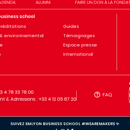
AGENDA
ALUMNI
FAIRE UN DON À LA FONDA
business school
réditations
Guides
& environnemental
Témoignages
te
Espace presse
e
International
33 4 78 33 78 00
FAQ
t & Admissions : +33 4 12 05 87 20
SUIVEZ EMLYON BUSINESS SCHOOL #WEAREMAKERS ✨