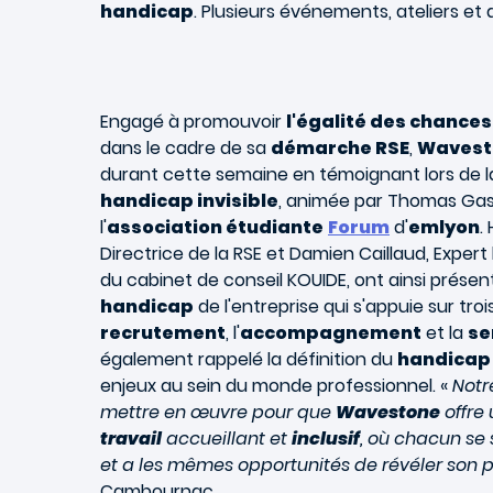
handicap
. Plusieurs événements, ateliers et 
Engagé à promouvoir
l'égalité des chances
dans le cadre de sa
démarche RSE
,
Wavest
durant cette semaine en témoignant lors de 
handicap invisible
, animée par Thomas Gass
l'
association étudiante
Forum
d'
emlyon
.
Directrice de la RSE et Damien Caillaud, Expe
du cabinet de conseil KOUIDE, ont ainsi présen
handicap
de l'entreprise qui s'appuie sur troi
recrutement
, l'
accompagnement
et la
se
également rappelé la définition du
handicap 
enjeux au sein du monde professionnel. «
Notr
mettre en œuvre pour que
Wavestone
offre
travail
accueillant et
inclusif
, où chacun se 
et a les mêmes opportunités de révéler son p
Cambournac.