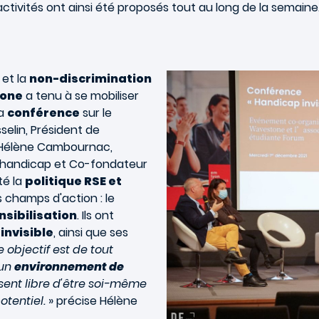
activités ont ainsi été proposés tout au long de la semaine
et la
non-discrimination
one
a tenu à se mobiliser
la
conférence
sur le
elin, Président de
 Hélène Cambournac,
rt handicap et Co-fondateur
té la
politique RSE et
s champs d'action : le
nsibilisation
. Ils ont
invisible
, ainsi que ses
e objectif est de tout
 un
environnement de
sent libre d'être soi-même
otentiel.
» précise Hélène