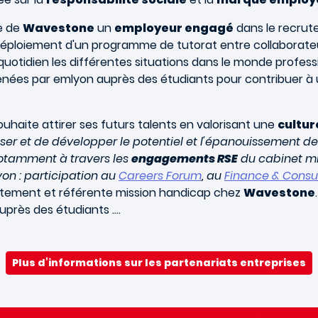
re de
Wavestone
un
employeur engagé
dans le recrut
éploiement d'un programme de tutorat entre collaborateur
 quotidien les différentes situations dans le monde profe
 menées par emlyon auprès des étudiants pour contribuer à
uhaite attirer ses futurs talents en valorisant une
cultur
riser et de développer le potentiel et l'épanouissement d
 notamment à travers les
engagements RSE
du cabinet mi
n : participation au
Careers Forum
, au
Finance & Consu
rutement et référente mission handicap chez
Wavestone
uprès des étudiants ….
Plus d’informations sur les partenariats entreprises