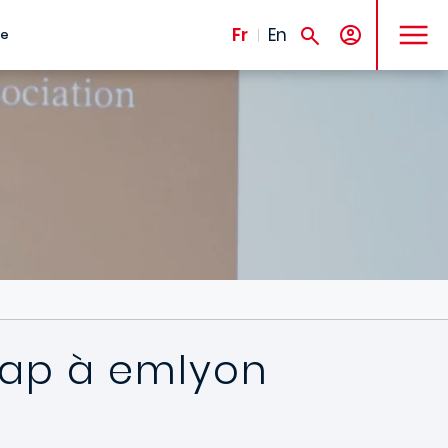
MENU
Fr
En
te
cap à emlyon