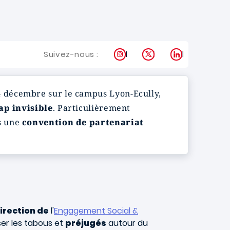
Instagram
X
LinkedIn
Suivez-nous :
4 décembre sur le campus Lyon-Ecully,
ap invisible
. Particulièrement
s une
convention de partenariat
irection de
l'
Engagement Social &
ser les tabous et
préjugés
autour du