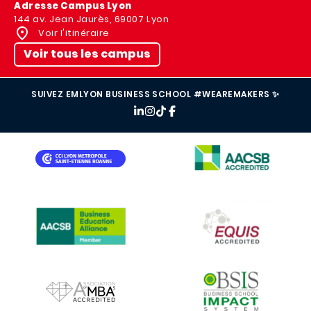
Adresse Campus Lyon
144 av. Jean Jaurès, 69007 Lyon
Voir l'itinéraire
Voir tous les campus
SUIVEZ EMLYON BUSINESS SCHOOL #WEAREMAKERS ✨
IMAGE
IMAGE
IMAGE
IMAGE
IMAGE
IMAGE