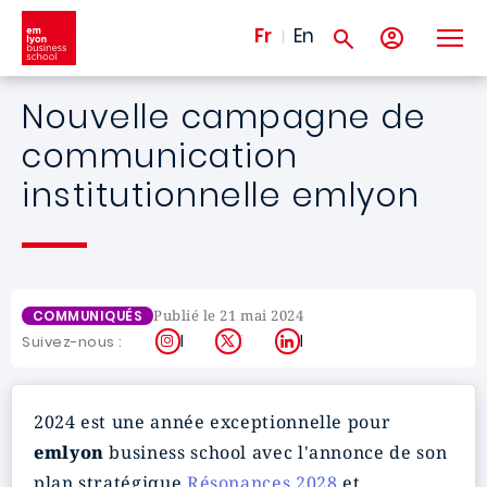
Aller au contenu principal
Fr
En
Nouvelle campagne de
communication
institutionnelle emlyon
Publié le 21 mai 2024
COMMUNIQUÉS
Instagram
X
LinkedIn
Suivez-nous :
2024 est une année exceptionnelle pour
emlyon
business school avec l'annonce de son
plan stratégique
Résonances 2028
et