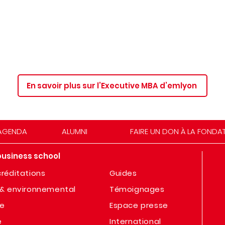
En savoir plus sur l’Executive MBA d’emlyon
AGENDA
ALUMNI
FAIRE UN DON À LA FONDA
business school
réditations
Guides
& environnemental
Témoignages
te
Espace presse
e
International