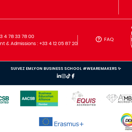
33 4 78 33 78 00
FAQ
t & Admissions : +33 4 12 05 87 20
SUIVEZ EMLYON BUSINESS SCHOOL #WEAREMAKERS ✨
IMAGE
IMAGE
IMAGE
IMAG
IMAGE