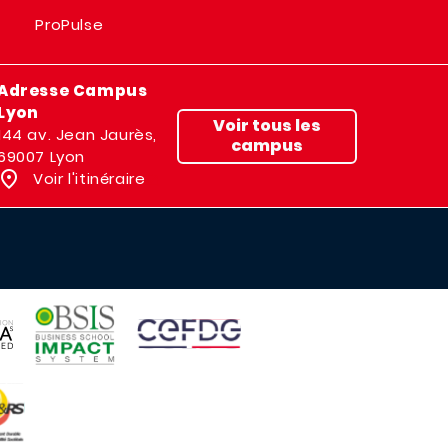
ProPulse
Adresse Campus
Lyon
Voir tous les
144 av. Jean Jaurès,
campus
69007 Lyon
Voir l'itinéraire
IMAGE
IMAGE
E