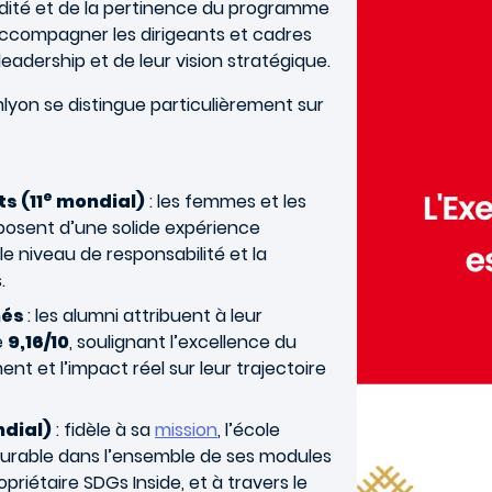
Image
lidité et de la pertinence du programme
ccompagner les dirigeants et cadres
adership et de leur vision stratégique.
lyon se distingue particulièrement sur
e
s (11
mondial)
: les femmes et les
osent d’une solide expérience
le niveau de responsabilité et la
.
més
: les alumni attribuent à leur
e
9,16/10
, soulignant l’excellence du
 et l’impact réel sur leur trajectoire
dial)
: fidèle à sa
mission
, l’école
durable dans l’ensemble de ses modules
riétaire SDGs Inside, et à travers le