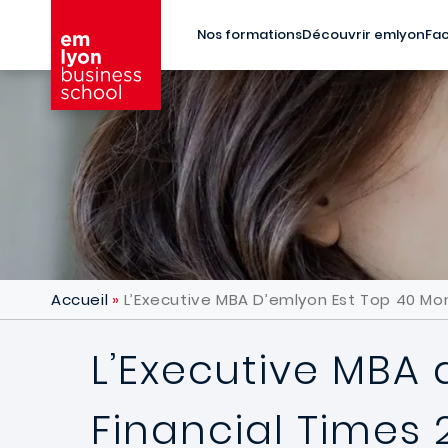
Aller au contenu principal
Nos formations
Découvrir emlyon
Fac
Accueil
L’Executive MBA D’emlyon Est Top 40 Mo
L’Executive MBA
Financial Times 