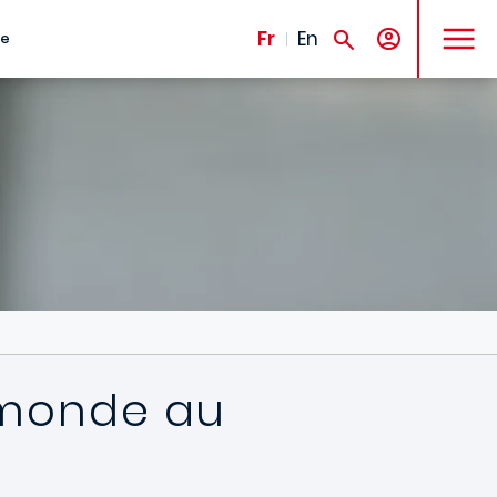
MENU
Fr
En
te
 monde au