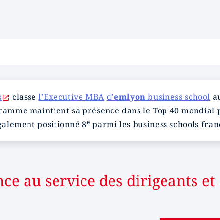
s
classe
l’Executive MBA
d’
emlyon
business school
au
gramme maintient sa présence dans le Top 40 mondial p
e
également positionné 8
parmi les business schools fran
e au service des dirigeants et