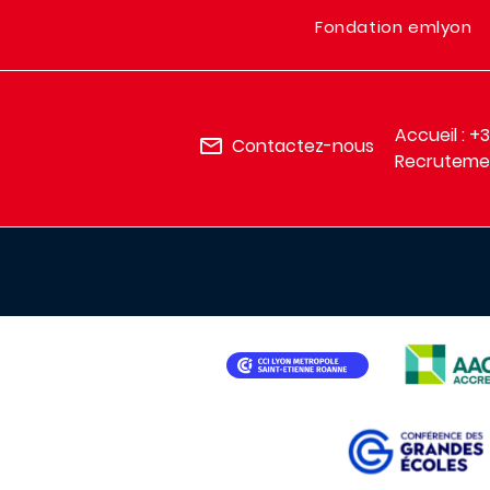
Fondation emlyon
Accueil : +
Contactez-nous
Recrutemen
IMAGE
IMAGE
IMAGE