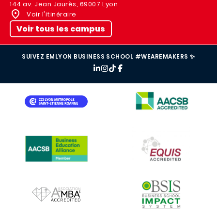
144 av. Jean Jaurès, 69007 Lyon
Voir l'itinéraire
Voir tous les campus
SUIVEZ EMLYON BUSINESS SCHOOL #WEAREMAKERS ✨
IMAGE
IMAGE
IMAGE
IMAGE
IMAGE
IMAGE