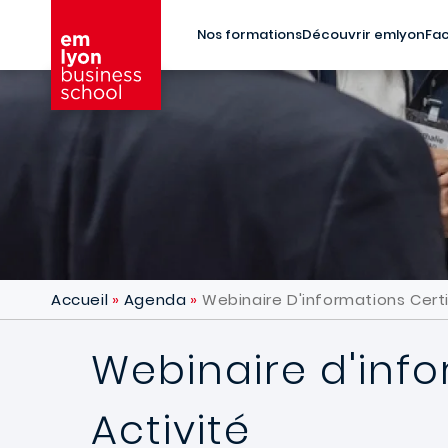
Aller au contenu principal
Nos formations
Découvrir emlyon
Fac
Accueil
Agenda
Webinaire D'informations Certif
Webinaire d'info
Activité