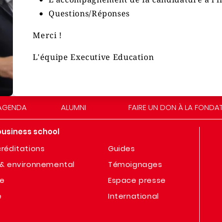
Questions/Réponses
Merci !
L'équipe Executive Education
AGENDA
ALUMNI
FAIRE UN DON À LA FONDA
business school
réditations
Guides
& environnemental
Témoignages
te
Espace presse
e
International