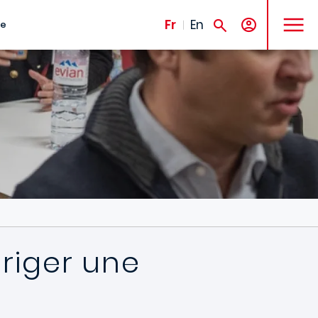
MENU
Fr
En
te
iriger une