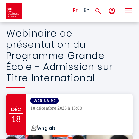
Aller au contenu principal
Fr
En
Webinaire de
présentation du
Programme Grande
École - Admission sur
Titre International
WEBINAIRE
18 décembre 2025 à 15:00
DÉC
Campus de
18
Anglais