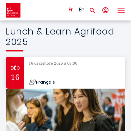
Aller au contenu principal
Fr
En
Lunch & Learn Agrifood
2025
16 décembre 2025 à 08:00
DÉC
Campus de
16
Français