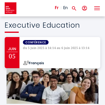
Aller au contenu principal
Fr
En
Executive Education
CONFÉRENCE
du 5 juin 2025 à 14:14 au 6 juin 2025 à 13:14
JUIN
Campus de
05
Français