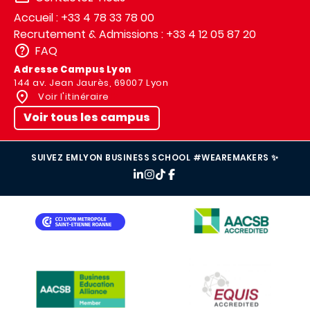
Accueil : +33 4 78 33 78 00
Recrutement & Admissions : +33 4 12 05 87 20
FAQ
Adresse Campus Lyon
144 av. Jean Jaurès, 69007 Lyon
Voir l'itinéraire
Voir tous les campus
SUIVEZ EMLYON BUSINESS SCHOOL #WEAREMAKERS ✨
IMAGE
IMAGE
IMAGE
IMAGE