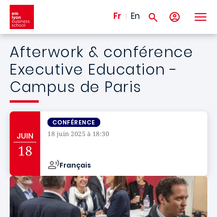
Aller au contenu principal
Fr
En
Afterwork & conférence
Executive Education -
Campus de Paris
CONFÉRENCE
18 juin 2025 à 18:30
JUIN
Campus de
18
Français