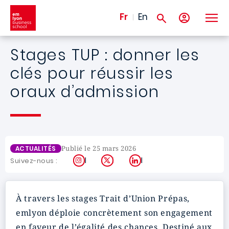
Aller au contenu principal
Fr
En
Stages TUP : donner les
clés pour réussir les
oraux d’admission
Publié le 25 mars 2026
ACTUALITÉS
Instagram
X
LinkedIn
Suivez-nous :
À travers les stages Trait d’Union Prépas,
emlyon déploie concrètement son engagement
en faveur de l’égalité des chances. Destiné aux