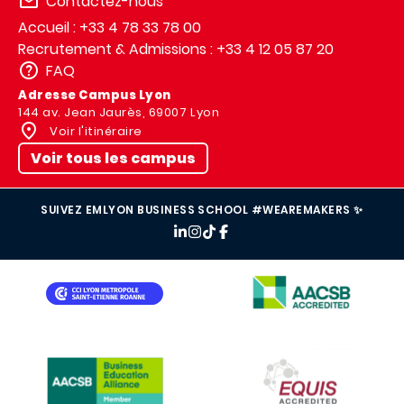
Contactez-nous
Accueil : +33 4 78 33 78 00
Recrutement & Admissions : +33 4 12 05 87 20
FAQ
Adresse Campus Lyon
144 av. Jean Jaurès, 69007 Lyon
Voir l'itinéraire
Voir tous les campus
SUIVEZ EMLYON BUSINESS SCHOOL #WEAREMAKERS ✨
IMAGE
IMAGE
IMAGE
IMAGE