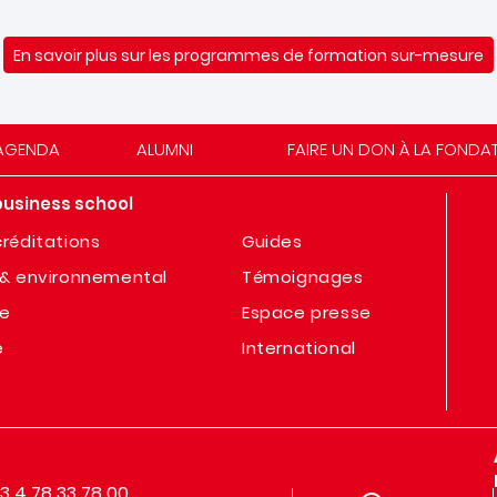
En savoir plus sur les programmes de formation sur-mesure
AGENDA
ALUMNI
FAIRE UN DON À LA FONDA
business school
réditations
Guides
& environnemental
Témoignages
te
Espace presse
e
International
33 4 78 33 78 00