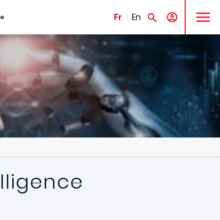
MENU
Fr
En
te
elligence