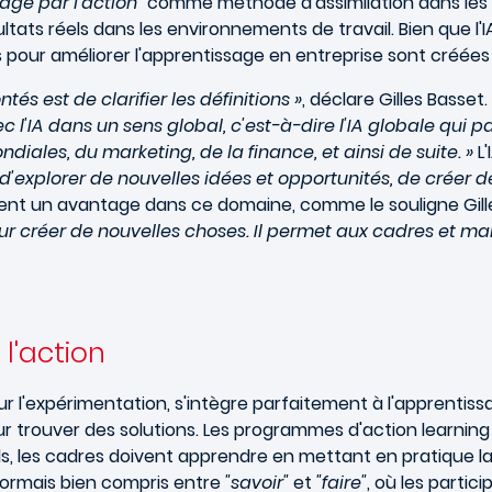
age par l'action
" comme méthode d'assimilation dans les 
tats réels dans les environnements de travail. Bien que l'I
 pour améliorer l'apprentissage en entreprise sont créées
s est de clarifier les définitions »
, déclare Gilles Basset.
avec l'IA dans un sens global, c'est-à-dire l'IA globale q
ales, du marketing, de la finance, et ainsi de suite. »
L'
 d'explorer de nouvelles idées et opportunités, de créer
ent un avantage dans ce domaine, comme le souligne Gill
ur créer de nouvelles choses. Il permet aux cadres et ma
 l'action
pour l'expérimentation, s'intègre parfaitement à l'apprenti
r trouver des solutions. Les programmes d'action learning 
s, les cadres doivent apprendre en mettant en pratique l
sormais bien compris entre
"savoir"
et
"faire"
, où les parti