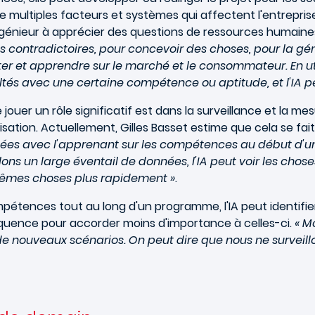
de multiples facteurs et systèmes qui affectent l'entrepri
génieur à apprécier des questions de ressources humaines.
es contradictoires, pour concevoir des choses, pour la gén
ester et apprendre sur le marché et le consommateur. En uti
tés avec une certaine compétence ou aptitude, et l'IA peut
e jouer un rôle significatif est dans la surveillance et la
isation. Actuellement, Gilles Basset estime que cela se fait
nées avec l'apprenant sur les compétences au début d'u
illons un large éventail de données, l'IA peut voir les ch
mêmes choses plus rapidement »
.
mpétences tout au long d'un programme, l'IA peut identif
uence pour accorder moins d'importance à celles-ci.
« M
nouveaux scénarios. On peut dire que nous ne surveillons