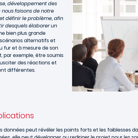
se, développement des
 nous faisons de notre
t définir le problème, afin
tir desquels élaborer un
une bien
plus grande
 scénarios alternatifs et
au fur et à mesure de son
, par exemple, être soumis
susciter des réactions et
t différentes.
lications
 des données peut révéler les points forts et les faiblesse
es, elle peut développer ou rediriger le projet pour les sout