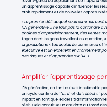
l'avant-garde du déploiement de l'"
apprentiss
un apprentissage capable d'influencer les résul
croît rapidement et de nouvelles opportunités
« Le premier défi auquel nous sommes confronté
l'IA générative. Il ne faut pas la confondre 
chaînes d'approvisionnement, des ventes mondi
façon dont les gens travaillent au quotidien,
«
organisations »
. Les écoles de commerce offr
exécutive est un excellent environnement po
des risques et d'apprendre sur l'IA. »
Amplifier l'apprentissage par
L'IA générative, en tant qu'outil inestimable 
un cycle continu de
"faire"
et de
"réfléchir"
pou
impact en tant que leaders transformationnel
réels. Cela constitue un antidote au fossé dé