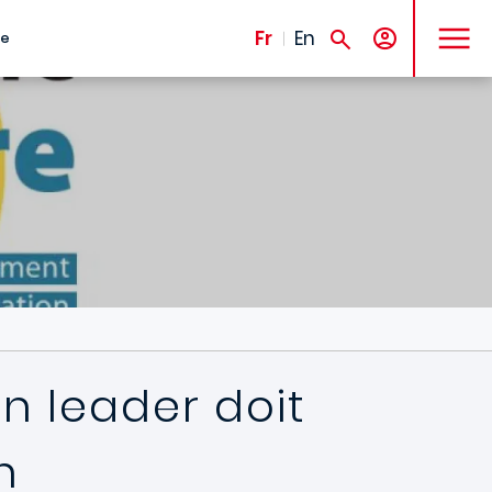
MENU
Fr
En
te
un leader doit
n