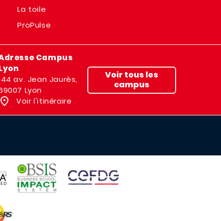
La toile
ProPulse
Adresse Campus
Lyon
Voir tous les
144 av. Jean Jaurès,
campus
69007 Lyon
Voir l'itinéraire
IMAGE
IMAGE
E