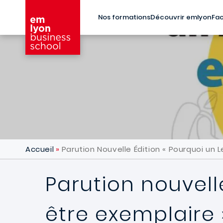
Aller au contenu principal
Nos formations
Découvrir emlyon
Fac
Accueil
Parution Nouvelle Édition « Pourquoi un 
Parution nouvell
être exemplaire 