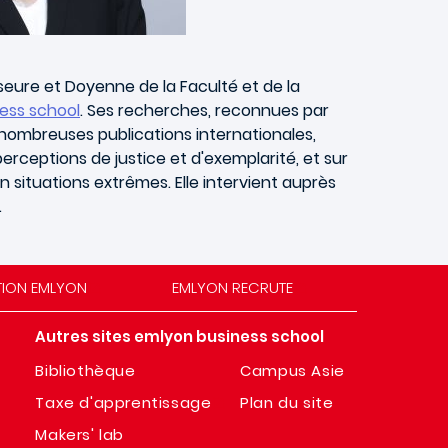
eure et Doyenne de la Faculté et de la
ess school
. Ses recherches, reconnues par
e nombreuses publications internationales,
perceptions de justice et d'exemplarité, et sur
 situations extrêmes. Elle intervient auprès
.
TION EMLYON
EMLYON RECRUTE
Autres sites emlyon business school
Bibliothèque
Campus Asie
Taxe d'apprentissage
Plan du site
Makers' lab