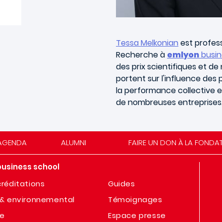
Tessa Melkonian
est profess
Recherche à
emlyon
busin
des prix scientifiques et d
portent sur l'influence des 
la performance collective en
de nombreuses entreprises
AGENDA
ALUMNI
FAIRE UN DON À LA FONDA
business school
réditations
Guides
& environnemental
Témoignages
te
Espace presse