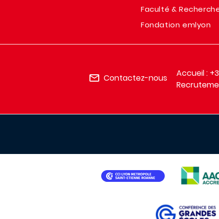
Faculté & Recherch
Fondation emlyon
Accueil : +
Contactez-nous
Recrutemen
IMAGE
IMAGE
IMAGE