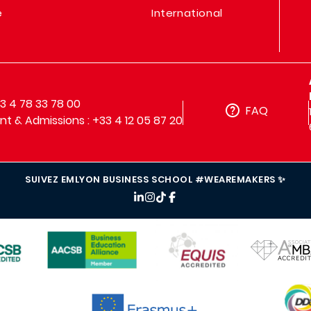
e
International
33 4 78 33 78 00
FAQ
t & Admissions : +33 4 12 05 87 20
SUIVEZ EMLYON BUSINESS SCHOOL #WEAREMAKERS ✨
IMAGE
IMAGE
IMAGE
IMAG
IMAGE