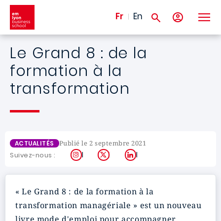
Aller au contenu principal
Fr
En
Le Grand 8 : de la
formation à la
transformation
Publié le 2 septembre 2021
ACTUALITÉS
Instagram
X
LinkedIn
Suivez-nous :
« Le Grand 8 : de la formation à la
transformation managériale »
est
un nouveau
livre mode d'emploi pour accompagner