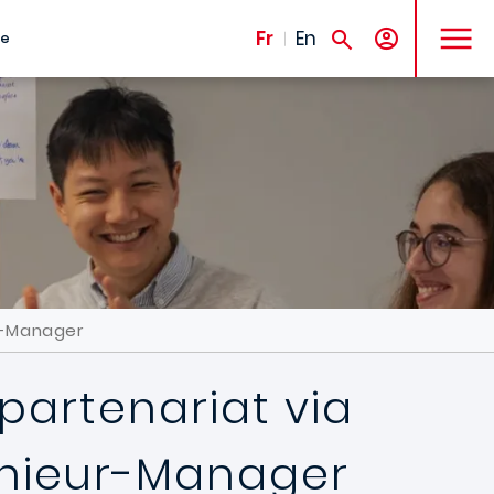
MENU
Fr
En
te
ur-Manager
 partenariat via
énieur-Manager