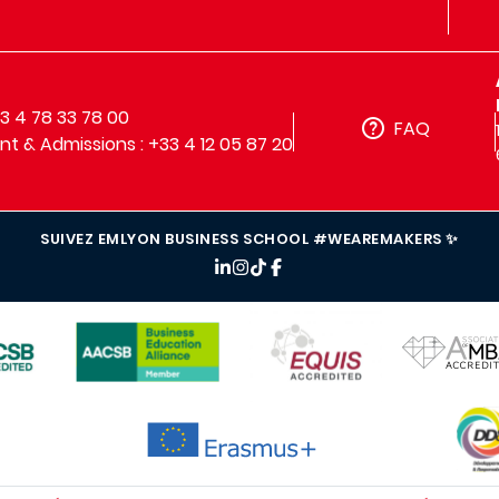
33 4 78 33 78 00
FAQ
t & Admissions : +33 4 12 05 87 20
SUIVEZ EMLYON BUSINESS SCHOOL #WEAREMAKERS ✨
IMAGE
IMAGE
IMAGE
IMAG
IMAGE