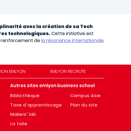
plinarité avec la création de sa Tech
res technologiques.
Cette initiative est
le renforcement de
la résonance internationale
TION EMLYON
EMLYON RECRUTE
Autres sites emlyon business school
Bibliothèque
Campus Asie
Taxe d'apprentissage
Plan du site
Makers' lab
La toile