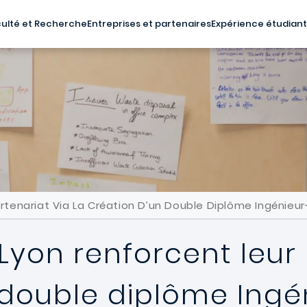
ulté et Recherche
Entreprises et partenaires
Expérience étudian
artenariat Via La Création D’un Double Diplôme Ingénie
 Lyon renforcent leur
n double diplôme Ing