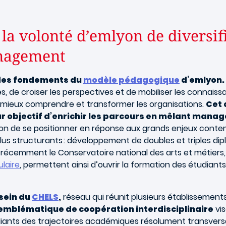
 la volonté d’emlyon de diversi
nagement
n des fondements du
modèle pédagogique
d’emlyon.
s, de croiser les perspectives et de mobiliser les connaiss
r mieux comprendre et transformer les organisations.
Cet 
ur objectif d’enrichir les parcours en mêlant mana
on de se positionner en réponse aux grands enjeux contem
 plus structurants : développement de doubles et triples di
ue récemment le Conservatoire national des arts et métiers
laire
, permettent ainsi d’ouvrir la formation des étudian
sein du
CHELS
,
réseau qui réunit plusieurs établissements 
emblématique de coopération interdisciplinaire
vis
diants des trajectoires académiques résolument transvers