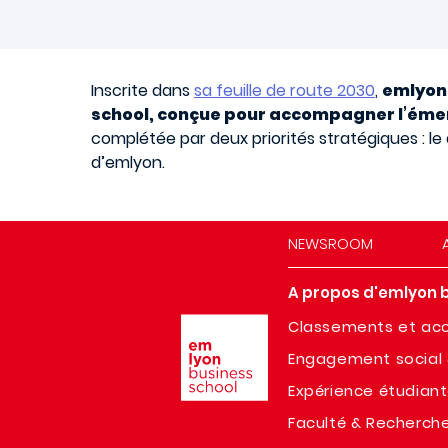
Inscrite dans
sa feuille de route 2030
,
emlyon 
school, conçue pour accompagner l’émer
complétée par deux priorités stratégiques : 
d’emlyon.
NEWSROOM
A propos d'emlyon 
Image
Classements et acc
Engagement social 
Expérience étudian
Faculté & Recherch