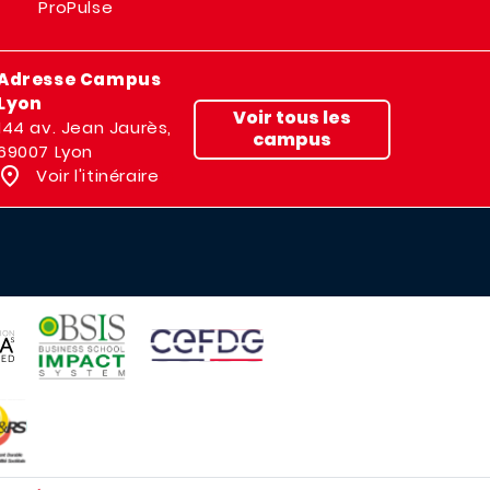
ProPulse
Adresse Campus
Lyon
Voir tous les
144 av. Jean Jaurès,
campus
69007 Lyon
Voir l'itinéraire
IMAGE
IMAGE
E