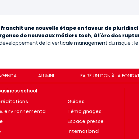
franchit une nouvelle étape en faveur de pluridisci
gence de nouveaux métiers tech, à l’ère des ruptu
le développement de la verticale management du risque ; 
AGENDA
ALUMNI
FAIRE UN DON À LA FONDA
business school
réditations
Guides
& environnemental
Témoignages
te
Espace presse
e
International