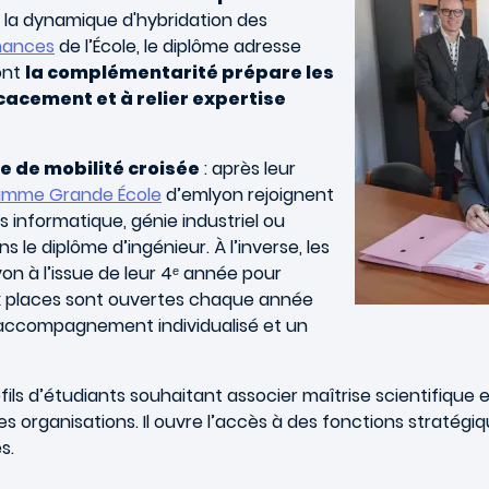
la dynamique d'hybridation des
nances
de l’École, le diplôme adresse
ont
la complémentarité prépare les
cacement et à relier expertise
 de mobilité croisée
: après leur
amme Grande École
d’emlyon rejoignent
 informatique, génie industriel ou
le diplôme d’ingénieur. À l’inverse, les
on à l’issue de leur 4ᵉ année pour
ix places sont ouvertes chaque année
accompagnement individualisé et un
fils d’étudiants souhaitant associer maîtrise scientifiqu
rganisations. Il ouvre l’accès à des fonctions stratégiques
es.