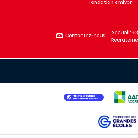
Fondation emlyon
Accueil : +
Contactez-nous
Recrutemen
IMAGE
IMAGE
IMAGE