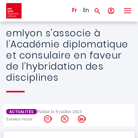
Aller au contenu principal
Fr
En
emlyon s'associe à
l’Académie diplomatique
et consulaire en faveur
de l’hybridation des
disciplines
Publié le 9 juillet 2025
ACTUALITÉS
Instagram
X
LinkedIn
Suivez-nous :