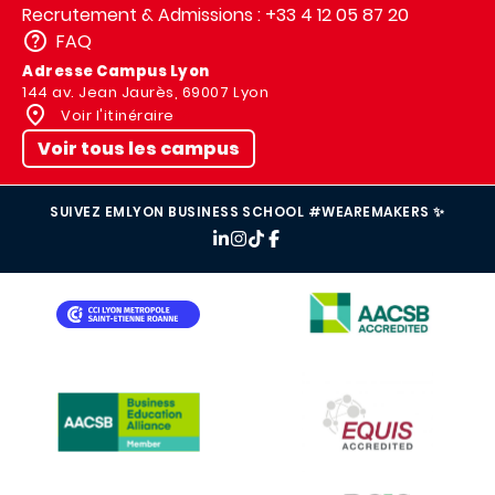
Recrutement & Admissions : +33 4 12 05 87 20
FAQ
Adresse Campus Lyon
144 av. Jean Jaurès, 69007 Lyon
Voir l'itinéraire
Voir tous les campus
SUIVEZ EMLYON BUSINESS SCHOOL #WEAREMAKERS ✨
IMAGE
IMAGE
IMAGE
IMAGE