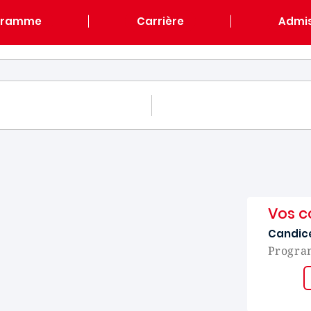
gramme
Carrière
Admis
UM
Vos c
Candic
Progra