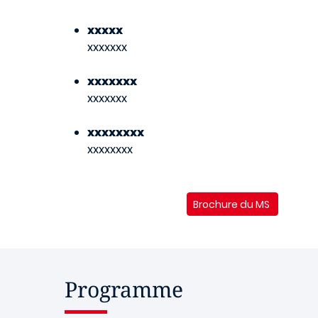
xxxxx
xxxxxxx
xxxxxxx
xxxxxxx
xxxxxxxx
xxxxxxxx
Brochure du MS
Programme