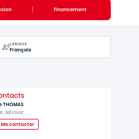
sion
Financement
CURRICULUM
LANGUE
Français
ontacts
e THOMAS
m Advisor
Me contacter