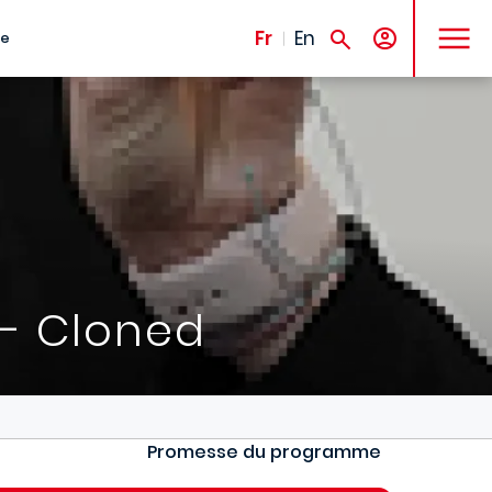
MENU
Fr
En
te
 - Cloned
Promesse du programme