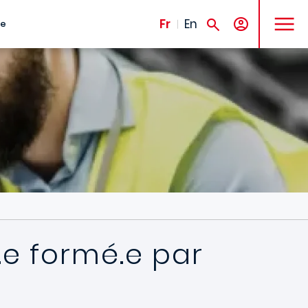
MENU
Fr
En
te
e formé.e par