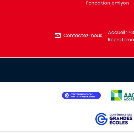
Fondation emlyon
Accueil : +
Contactez-nous
Recrutemen
IMAGE
IMAGE
IMAGE