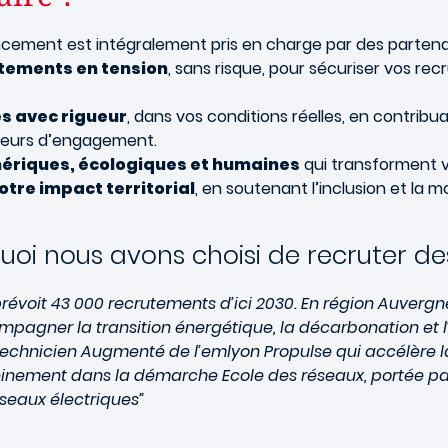
ancement est intégralement pris en charge par des partena
utements en tension
, sans risque, pour sécuriser vos r
és avec rigueur
, dans vos conditions réelles, en contrib
valeurs d’engagement.
mériques, écologiques et humaines
qui transforment v
tre impact territorial
, en soutenant l’inclusion et la
oi nous avons choisi de recruter des
s prévoit 43 000 recrutements d’ici 2030. En région Auver
gner la transition énergétique, la décarbonation et l’él
chnicien Augmenté de l’emlyon Propulse qui accélère la
nement dans la démarche Ecole des réseaux, portée par 
éseaux électriques”