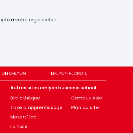
pté à votre organisation.
TION EMLYON
EMLYON RECRUTE
Autres sites emlyon business school
Bibliothèque
Campus Asie
Taxe d'apprentissage
Plan du site
Makers' lab
La toile