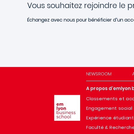
Vous souhaitez rejoindre le p
Échangez avec nous pour bénéficier d’un acco
NEWSROOM
A propos d'emlyon 
Image
Classements et acc
Engagement social 
Expérience étudian
Faculté & Recherch