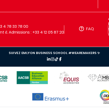
33 4 78 33 78 00
FAQ
t & Admissions : +33 4 12 05 87 20
SUIVEZ EMLYON BUSINESS SCHOOL #WEAREMAKERS ✨
IMAGE
IMAGE
IMAGE
IMAG
IMAGE