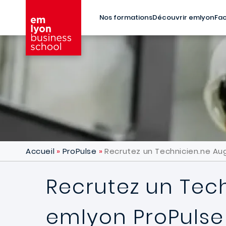
Aller au contenu principal
Nos formations
Découvrir emlyon
Fac
Accueil
ProPulse
Recrutez un Technicien.ne Au
Recrutez un Tec
emlyon ProPulse