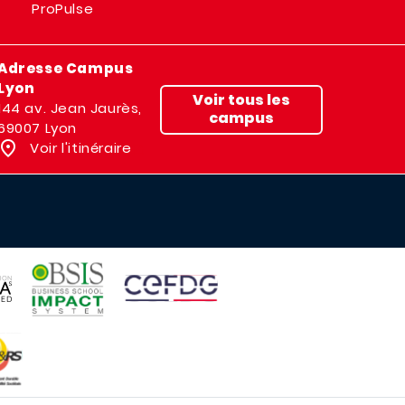
ProPulse
Adresse Campus
Lyon
Voir tous les
144 av. Jean Jaurès,
campus
69007 Lyon
Voir l'itinéraire
IMAGE
IMAGE
E