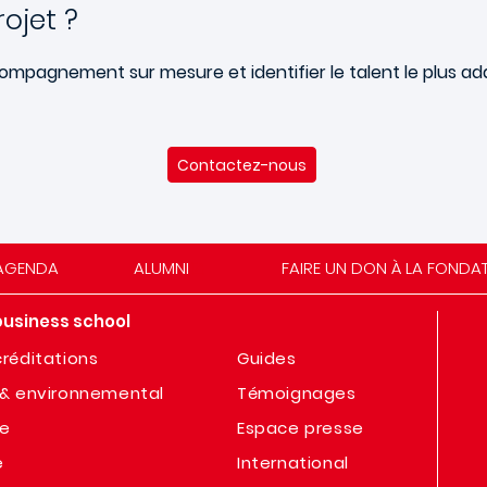
rojet ?
mpagnement sur mesure et identifier le talent le plus ada
Contactez-nous
AGENDA
ALUMNI
FAIRE UN DON À LA FONDA
business school
réditations
Guides
& environnemental
Témoignages
te
Espace presse
e
International