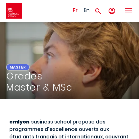
Aller au contenu principal
Fr
En
MASTER
Grades
Master & MSc
emlyon
business school propose des
programmes d'excellence ouverts aux
étudiants français et internationaux, couvrant