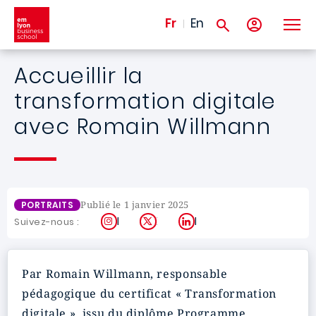
Aller au contenu principal
Fr
En
Accueillir la
transformation digitale
avec Romain Willmann
Publié le 1 janvier 2025
PORTRAITS
Instagram
X
LinkedIn
Suivez-nous :
Par Romain Willmann, responsable
pédagogique du certificat « Transformation
digitale », issu du diplôme Programme