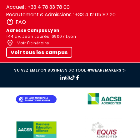
Accueil : +33 4 78 33 78 00
Recrutement & Admissions : +33 4 12 05 87 20
FAQ
Adresse Campus Lyon
144 av. Jean Jaurès, 69007 Lyon
Voir l'itinéraire
Voir tous les campus
SUIVEZ EMLYON BUSINESS SCHOOL #WEAREMAKERS ✨
IMAGE
IMAGE
IMAGE
IMAGE