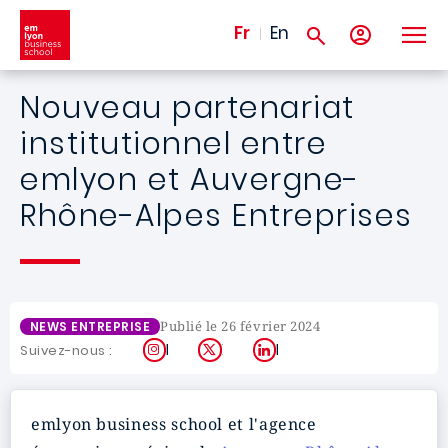
Aller au contenu principal
Fr
En
Nouveau partenariat
institutionnel entre
emlyon et Auvergne-
Rhône-Alpes Entreprises
Publié le 26 février 2024
NEWS ENTREPRISE
Instagram
X
LinkedIn
Suivez-nous :
emlyon
business school et l'agence