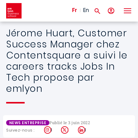
Aller au contenu principal
Fr
En
Jérome Huart, Customer
Success Manager chez
Contentsquare a suivi le
careers tracks Jobs In
Tech propose par
emlyon
Publié le 3 juin 2022
NEWS ENTREPRISE
Instagram
X
LinkedIn
Suivez-nous :