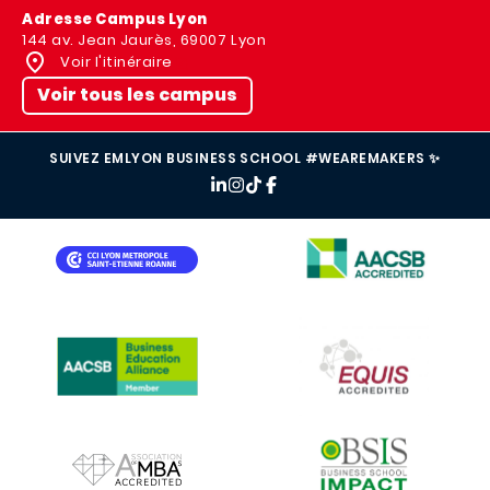
Adresse Campus Lyon
144 av. Jean Jaurès, 69007 Lyon
Voir l'itinéraire
Voir tous les campus
SUIVEZ EMLYON BUSINESS SCHOOL #WEAREMAKERS ✨
IMAGE
IMAGE
IMAGE
IMAGE
IMAGE
IMAGE