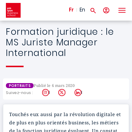
Aller au contenu principal
Fr
En
Formation juridique : le
MS Juriste Manager
International
Publié le 6 mars 2020
PORTRAITS
Instagram
X
LinkedIn
Suivez-nous :
Touchés eux aussi par la révolution digitale et
de plus en plus orientés business, les métiers
de la fonction juridique évoluent. Un constat