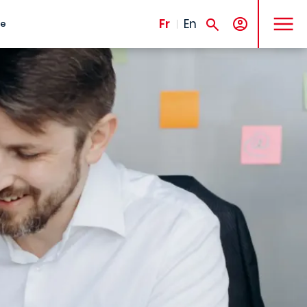
MENU
Fr
En
te