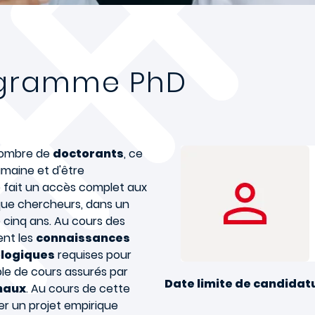
ogramme PhD
nombre de
doctorants
, ce
umaine et d'être
 fait un accès complet aux
 que chercheurs, dans un
cinq ans. Au cours des
ent les
connaissances
ologiques
requises pour
le de cours assurés par
Date limite de candidatu
naux
. Au cours de cette
er un projet empirique