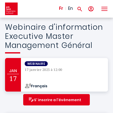
Aller au contenu principal
Fr
En
Webinaire d'information
Executive Master
Management Général
WEBINAIRE
17 janvier 2025 à 12:00
JAN
Campus de
17
Français
S' inscrire a l'évènement