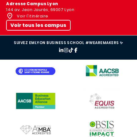
Adresse Campus Lyon
144 av. Jean Jaurès, 69007 Lyon
Voir l'itinéraire
Voir tous les campus
SUIVEZ EMLYON BUSINESS SCHOOL #WEAREMAKERS ✨
IMAGE
IMAGE
IMAGE
IMAGE
IMAGE
IMAGE