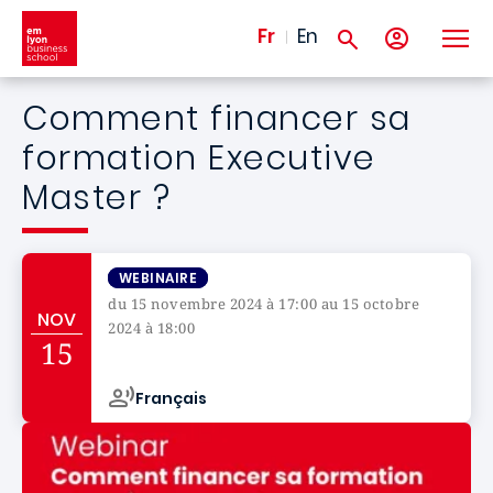
Aller au contenu principal
Fr
En
Comment financer sa
formation Executive
Master ?
WEBINAIRE
du 15 novembre 2024 à 17:00 au 15 octobre
NOV
2024 à 18:00
15
Campus de
Français