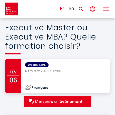
Aller au contenu principal
Fr
En
Executive Master ou
Executive MBA? Quelle
formation choisir?
WEBINAIRE
6 février 2025 à 12:00
FÉV
Campus de
06
Français
S' inscrire a l'évènement