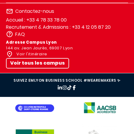
Contactez-nous
Accueil : +33 4 78 33 78 00
Recrutement & Admissions : +33 4 12 05 87 20
FAQ
Adresse Campus Lyon
144 av. Jean Jaurès, 69007 Lyon
Voir l'itinéraire
Voir tous les campus
SUIVEZ EMLYON BUSINESS SCHOOL #WEAREMAKERS ✨
IMAGE
IMAGE
IMAGE
IMAGE