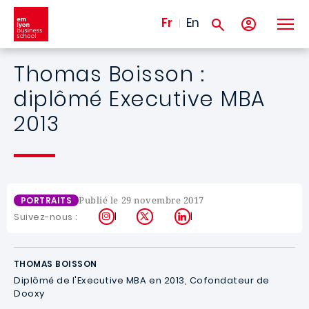
Aller au contenu principal
Fr
En
Thomas Boisson :
diplômé Executive MBA
2013
Publié le 29 novembre 2017
PORTRAITS
Instagram
X
LinkedIn
Suivez-nous :
THOMAS BOISSON
Diplômé de l'Executive MBA en 2013, Cofondateur de
Dooxy