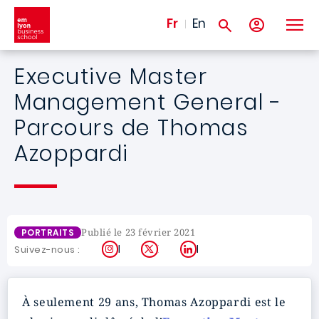
Aller au contenu principal
Fr
En
Executive Master
Management General -
Parcours de Thomas
Azoppardi
Publié le 23 février 2021
PORTRAITS
Instagram
X
LinkedIn
Suivez-nous :
À seulement 29 ans, Thomas Azoppardi est le